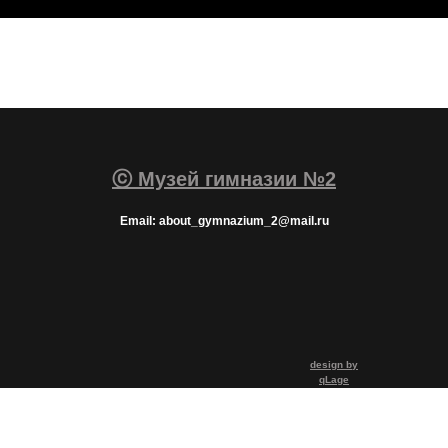
ⓒ Музей гимназии №2
Email: about_gymnazium_2@mail.ru
design by
qLage