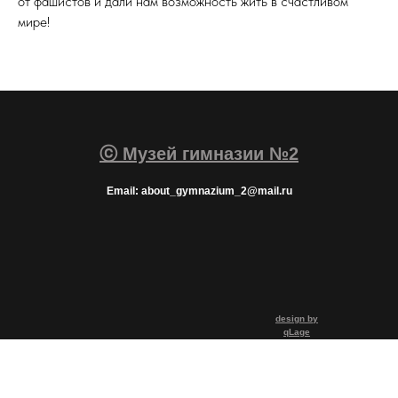
от фашистов и дали нам возможность жить в счастливом
мире!
ⓒ Музей гимназии №2
Email: about_gymnazium_2@mail.ru
design by
qLage