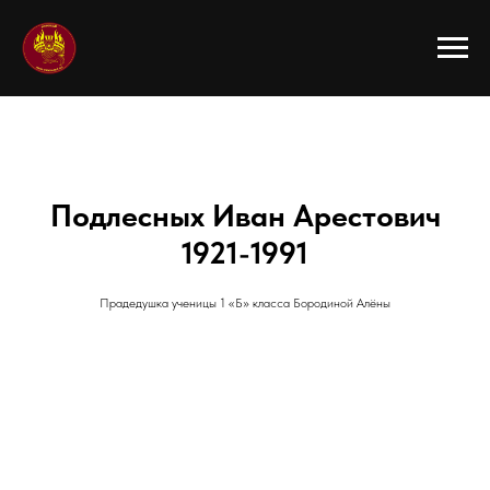
Подлесных Иван Арестович
1921
-
1991
Прадедушка ученицы 1 «Б» класса Бородиной Алёны