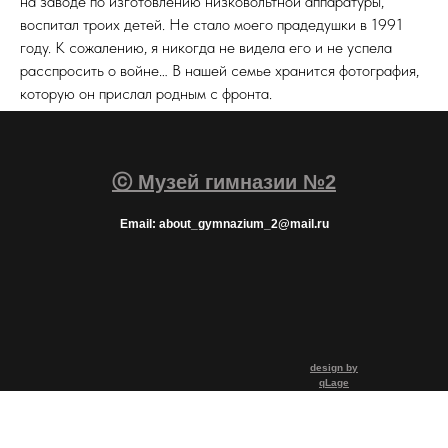
на заводе по изготовлению низковольтной аппаратуры,
воспитал троих детей. Не стало моего прадедушки в 1991
году. К сожалению, я никогда не видела его и не успела
расспросить о войне… В нашей семье хранится фотография,
которую он прислал родным с фронта.
ⓒ Музей гимназии №2
Email: about_gymnazium_2@mail.ru
design by
qLage