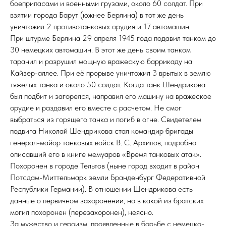
боеприпасами и военными грузами, около 60 солдат. При
взятии города Барут (южнее Берлина) в тот же день
уничтожил 2 противотанковых орудия и 17 автомашин.
При штурме Берлина 29 апреля 1945 года подавил танком до
30 немецких автомашин. В этот же день своим танком
таранил и разрушил мощную вражескую баррикаду на
Кайзер-аллее. При её прорыве уничтожил 3 врытых в землю
тяжелых танка и около 50 солдат. Когда танк Шендрикова
был подбит и загорелся, направил его машину на вражеское
орудие и раздавил его вместе с расчетом. Не смог
выбраться из горящего танка и погиб в огне. Свидетелем
подвига Николай Шендрикова стал командир бригады
генерал-майор танковых войск В. С. Архипов, подробно
описавший его в книге мемуаров «Время танковых атак».
Похоронен в городе Тельтов (ныне город входит в район
Потсдам-Миттельмарк земли Бранденбург Федеративной
Республики Германии). В отношении Шендрикова есть
данные о первичном захоронении, но в какой из братских
могил похоронен (перезахоронен), неясно.
За мужество и героизм, проявленные в борьбе с немецко-