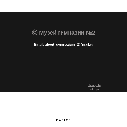
ⓒ Музей гимназии №2
Email: about_gymnazium_2@mail.ru
design by
qLage
BASICS