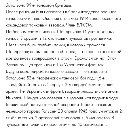
батальона 99-й танковой бригады.
После ранения был направлен в Сталинградское военное
танковое училище. Окончил его в мае 1944 года, после чего
командовал танковым взводом. Член ВЛКСМ.
На боевом счету Николая Шендрикова 14 уничтоженных
танков, 7 орудий и 12 станковых пулемётов противника.
Шесть раз были подбиты танки, в которых сражался
Шендриков; он был ранен и обгорел, — но после госпиталей
всегда вновь возвращался в строй. Сражался он на Юго-
Западном, Центральном и 1-м Украинском фронтах.
Будучи командиром танкового взвода 1-го танкового
батальона 53-й гвардейской танковой бригады (6-й
гвардейский танковый корпус, 3-я гвардейская танковая
армия, 1-й Украинский фронт), гвардии младший лейтенант
Николай Шендриков совершил выдающийся подвиг в ходе
Берлинской наступательной операции. В боях за взятие
немецкого города Гольсен 20 апреля 1945 года уничтожил 2
тяжёлых танка, 3 артиллерийских орудия, 5 миномётов, 4
пулемётные точки с их расчётами, до 40 автомашин с