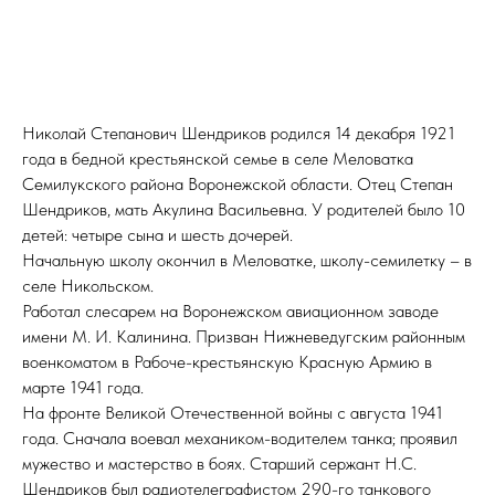
Николай Степанович Шендриков родился 14 декабря 1921
года в бедной крестьянской семье в селе Меловатка
Семилукского района Воронежской области. Отец Степан
Шендриков, мать Акулина Васильевна. У родителей было 10
детей: четыре сына и шесть дочерей.
Начальную школу окончил в Меловатке, школу-семилетку – в
селе Никольском.
Работал слесарем на Воронежском авиационном заводе
имени М. И. Калинина. Призван Нижневедугским районным
военкоматом в Рабоче-крестьянскую Красную Армию в
марте 1941 года.
На фронте Великой Отечественной войны с августа 1941
года. Сначала воевал механиком-водителем танка; проявил
мужество и мастерство в боях. Старший сержант Н.С.
Шендриков был радиотелеграфистом 290-го танкового